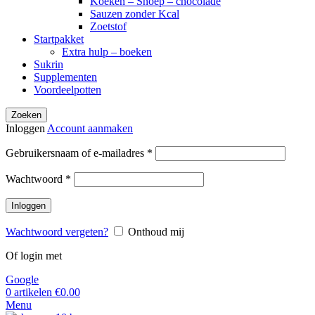
Koeken – Snoep – chocolade
Sauzen zonder Kcal
Zoetstof
Startpakket
Extra hulp – boeken
Sukrin
Supplementen
Voordeelpotten
Zoeken
Inloggen
Account aanmaken
Vereist
Gebruikersnaam of e-mailadres
*
Vereist
Wachtwoord
*
Inloggen
Wachtwoord vergeten?
Onthoud mij
Of login met
Google
0
artikelen
€
0.00
Menu