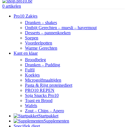
0
artikelen
Pro10 Zakjes
Dranken – shakes
Ontbijt Gerechten – muesli – havermout
Desserts – pannenkoeken
Soepen
Voordeelpotten
Warme Gerechten
Kant en klaar
Broodbeleg
Dranken – Pudding
Fulfil
Koekjes
Microgolfmaaltijden
Pasta & Rijst proteinedieet
PRO10 REPEN
Soja Snacks Pro10
Toast en Brood
Wafels
Zout – Chips – Apero
Startpakket
Supplementen
Specifiek dieet