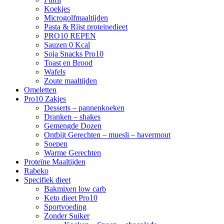
Koekjes
Microgolfmaaltijden
Pasta & Rijst proteinedieet
PRO10 REPEN
Sauzen 0 Kcal
Soja Snacks Pro10
Toast en Brood
Wafels
Zoute maaltijden
Omeletten
Pro10 Zakjes
Desserts – pannenkoeken
Dranken – shakes
Gemengde Dozen
Ontbijt Gerechten – muesli – havermout
Soepen
Warme Gerechten
Proteïne Maaltijden
Rabeko
Specifiek dieet
Bakmixen low carb
Keto dieet Pro10
Sportvoeding
Zonder Suiker