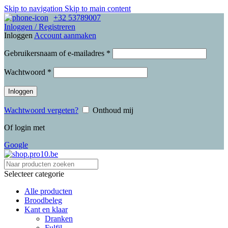
Skip to navigation
Skip to main content
+32 53789007
Inloggen / Registreren
Inloggen
Account aanmaken
Vereist
Gebruikersnaam of e-mailadres
*
Vereist
Wachtwoord
*
Inloggen
Wachtwoord vergeten?
Onthoud mij
Of login met
Google
Selecteer categorie
Alle producten
Broodbeleg
Kant en klaar
Dranken
Fulfil