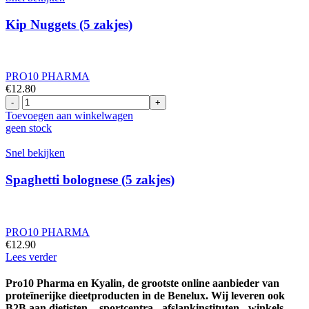
Kip Nuggets (5 zakjes)
PRO10 PHARMA
€
12.80
Kip
Nuggets
Toevoegen aan winkelwagen
(5
geen stock
zakjes)
aantal
Snel bekijken
Spaghetti bolognese (5 zakjes)
PRO10 PHARMA
€
12.90
Lees verder
Pro10 Pharma en Kyalin, de grootste online aanbieder van
proteïnerijke dieetproducten in de Benelux. Wij leveren ook
B2B aan dietisten - sportcentra - afslankinstituten - winkels.