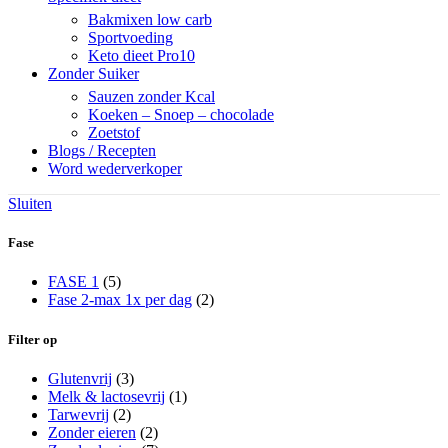
Bakmixen low carb
Sportvoeding
Keto dieet Pro10
Zonder Suiker
Sauzen zonder Kcal
Koeken – Snoep – chocolade
Zoetstof
Blogs / Recepten
Word wederverkoper
Sluiten
Fase
FASE 1
(5)
Fase 2-max 1x per dag
(2)
Filter op
Glutenvrij
(3)
Melk & lactosevrij
(1)
Tarwevrij
(2)
Zonder eieren
(2)