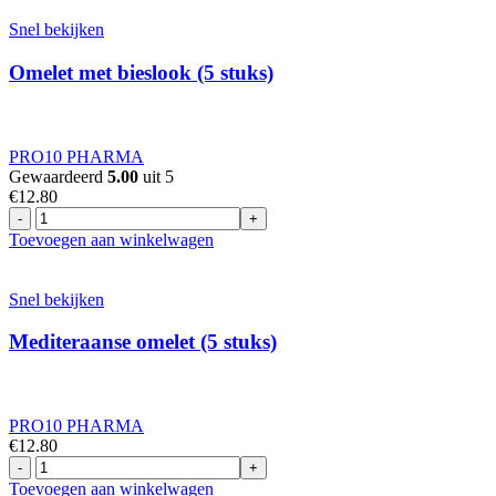
en
bacon
Snel bekijken
(5
stuks)
Omelet met bieslook (5 stuks)
-
18g
eiwit
aantal
PRO10 PHARMA
Gewaardeerd
5.00
uit 5
€
12.80
Omelet
met
Toevoegen aan winkelwagen
bieslook
(5
stuks)
Snel bekijken
aantal
Mediteraanse omelet (5 stuks)
PRO10 PHARMA
€
12.80
Mediteraanse
omelet
Toevoegen aan winkelwagen