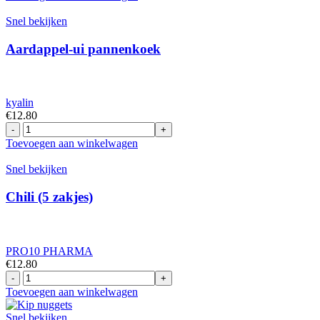
(5
stuks)
Snel bekijken
aantal
Aardappel-ui pannenkoek
kyalin
€
12.80
Aardappel-
ui
Toevoegen aan winkelwagen
pannenkoek
aantal
Snel bekijken
Chili (5 zakjes)
PRO10 PHARMA
€
12.80
Chili
(5
Toevoegen aan winkelwagen
zakjes)
aantal
Snel bekijken