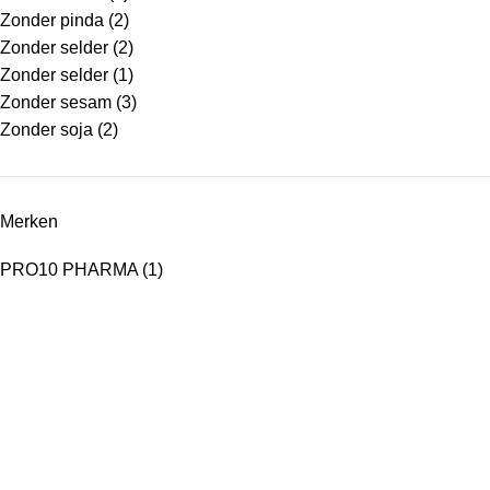
Zonder pinda
(2)
Zonder selder
(2)
Zonder selder
(1)
Zonder sesam
(3)
Zonder soja
(2)
Merken
PRO10 PHARMA
(1)
Pro10 Pharma en Kyalin, de grootste online aanbieder van
proteïnerijke dieetproducten in de Benelux. Wij leveren ook
B2B aan dietisten - sportcentra - afslankinstituten -
winkels.
Watermolestraat 17 9320 AALST België
Mobile: 0032 53 78 90 07