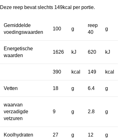
Deze reep bevat slechts 149kcal per portie.
Gemiddelde
reep
100
g
g
voedingswaarden
40
Energetische
1626
kJ
620
kJ
waarden
390
kcal
149
kcal
Vetten
18
g
6.4
g
waarvan
verzadigde
9
g
2.8
g
vetzuren
Koolhydraten
27
g
12
g