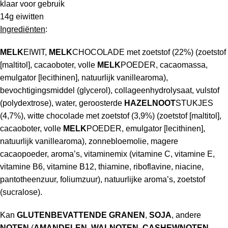
klaar voor gebruik
14g eiwitten
Ingrediënten
:
MELK
EIWIT,
MELK
CHOCOLADE met zoetstof (22%) (zoetstof
[maltitol], cacaoboter, volle
MELK
POEDER, cacaomassa,
emulgator [lecithinen], natuurlijk vanillearoma),
bevochtigingsmiddel (glycerol), collageenhydrolysaat, vulstof
(polydextrose), water, geroosterde
HAZELNOOT
STUKJES
(4,7%), witte chocolade met zoetstof (3,9%) (zoetstof [maltitol],
cacaoboter, volle
MELK
POEDER, emulgator [lecithinen],
natuurlijk vanillearoma), zonnebloemolie, magere
cacaopoeder, aroma’s, vitaminemix (vitamine C, vitamine E,
vitamine B6, vitamine B12, thiamine, riboflavine, niacine,
pantotheenzuur, foliumzuur), natuurlijke aroma’s, zoetstof
(sucralose).
Kan
GLUTENBEVATTENDE GRANEN
,
SOJA
, andere
NOTEN
(
AMANDELEN
,
WALNOTEN
,
CASHEWNOTEN
,