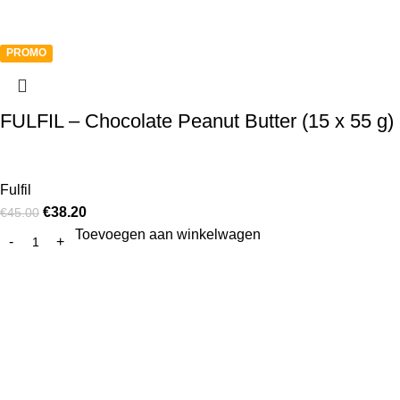
PROMO
FULFIL – Chocolate Peanut Butter (15 x 55 g)
Fulfil
€
38.20
€
45.00
Toevoegen aan winkelwagen
Pro10 Pharma en Kyalin, de grootste online aanbieder van
proteïnerijke dieetproducten in de Benelux. Wij leveren ook
B2B aan dietisten - sportcentra - afslankinstituten -
winkels.