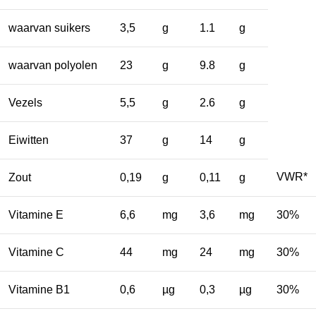
waarvan suikers
3,5
g
1.1
g
waarvan polyolen
23
g
9.8
g
Vezels
5,5
g
2.6
g
Eiwitten
37
g
14
g
VWR*
Zout
0,19
g
0,11
g
Vitamine E
6,6
mg
3,6
mg
30%
Vitamine C
44
mg
24
mg
30%
Vitamine B1
0,6
µg
0,3
µg
30%