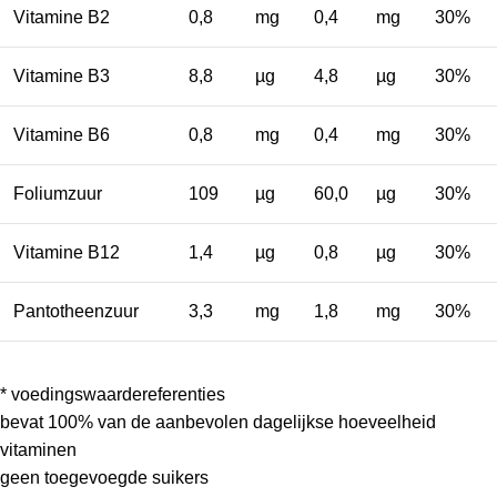
Vitamine B2
0,8
mg
0,4
mg
30%
Vitamine B3
8,8
µg
4,8
µg
30%
Vitamine B6
0,8
mg
0,4
mg
30%
Foliumzuur
109
µg
60,0
µg
30%
Vitamine B12
1,4
µg
0,8
µg
30%
Pantotheenzuur
3,3
mg
1,8
mg
30%
* voedingswaardereferenties
bevat 100% van de aanbevolen dagelijkse hoeveelheid
vitaminen
geen toegevoegde suikers