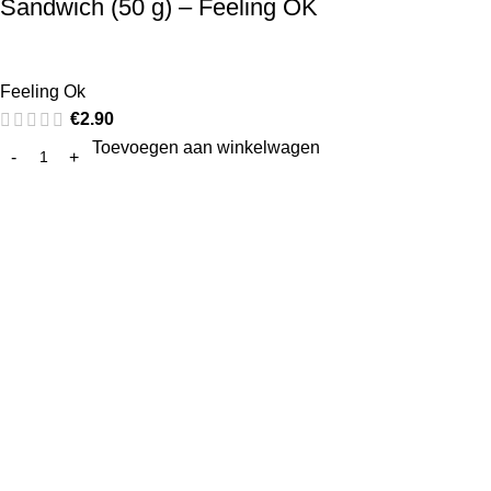
Sandwich (50 g) – Feeling OK
Feeling Ok
€
2.90
Toevoegen aan winkelwagen
Pro10 Pharma en Kyalin, de grootste online aanbieder van
proteïnerijke dieetproducten in de Benelux. Wij leveren ook
B2B aan dietisten - sportcentra - afslankinstituten -
winkels.
Watermolestraat 17 9320 AALST België
Mobile: 0032 53 78 90 07
info@pro10.be