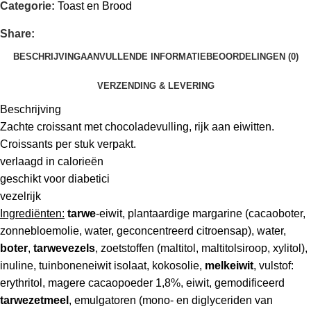
Categorie:
Toast en Brood
Share:
BESCHRIJVING
AANVULLENDE INFORMATIE
BEOORDELINGEN (0)
VERZENDING & LEVERING
Beschrijving
Zachte croissant met chocoladevulling, rijk aan eiwitten.
Croissants per stuk verpakt.
verlaagd in calorieën
geschikt voor diabetici
vezelrijk
Ingrediënten:
tarwe
-eiwit, plantaardige margarine (cacaoboter,
zonnebloemolie, water, geconcentreerd citroensap), water,
boter
,
tarwevezels
, zoetstoffen (maltitol, maltitolsiroop, xylitol),
inuline, tuinboneneiwit isolaat, kokosolie,
melkeiwit
, vulstof:
erythritol, magere cacaopoeder 1,8%, eiwit, gemodificeerd
tarwezetmeel
, emulgatoren (mono- en diglyceriden van