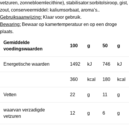
vetzuren, zonnebloemlecithine), stabilisator:sorbitolsiroop, gist,
zout, conserveermiddel: kaliumsorbaat, aroma’s..
Gebruiksaanwijzing:
Klaar voor gebruik.
Bewaring:
Bewaar op kamertemperatuur en op een droge
plaats.
Gemiddelde
100
g
50
g
voedingswaarden
Energetische waarden
1492
kJ
746
kJ
360
kcal
180
kcal
Vetten
22
g
11
g
waarvan verzadigde
12
g
6
g
vetzuren