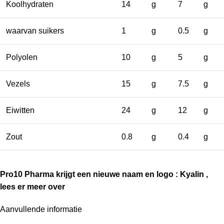
Koolhydraten
14
g
7
g
waarvan suikers
1
g
0.5
g
Polyolen
10
g
5
g
Vezels
15
g
7.5
g
Eiwitten
24
g
12
g
Zout
0.8
g
0.4
g
Pro10 Pharma krijgt een nieuwe naam en logo : Kyalin ,
lees er meer over
Aanvullende informatie