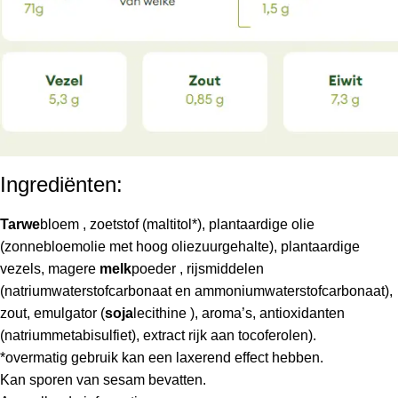
Ingrediënten:
Tarwe
bloem , zoetstof (maltitol*), plantaardige olie
(zonnebloemolie met hoog oliezuurgehalte), plantaardige
vezels, magere
melk
poeder , rijsmiddelen
(natriumwaterstofcarbonaat en ammoniumwaterstofcarbonaat),
zout, emulgator (
soja
lecithine ), aroma’s, antioxidanten
(natriummetabisulfiet), extract rijk aan tocoferolen).
*overmatig gebruik kan een laxerend effect hebben.
Kan sporen van sesam bevatten.