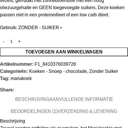
vezels, gemaakt met zonnebloemolie met een hoog
oliezuurgehalte en GEEN toegevoegde suikers. Deze koeken
passen niet in een proteinedieet of een low carb dieet.
Gebruik: ZONDER - SUIKER •
TOEVOEGEN AAN WINKELWAGEN
Artikelnummer:
F1_8410376039726
Categorieën:
Koeken - Snoep - chocolade
,
Zonder Suiker
Tag:
mariakoek
Share:
BESCHRIJVING
AANVULLENDE INFORMATIE
BEOORDELINGEN (1)
VERZENDING & LEVERING
Beschrijving