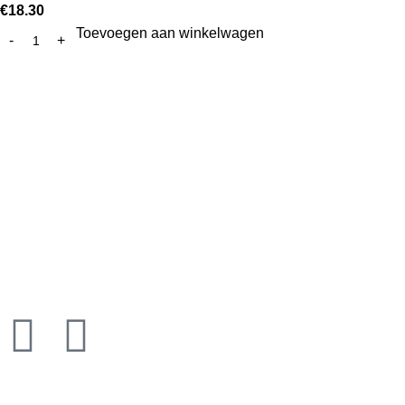
€
18.30
Toevoegen aan winkelwagen
Pro10 Pharma en Kyalin, de grootste online aanbieder van
proteïnerijke dieetproducten in de Benelux. Wij leveren ook
B2B aan dietisten - sportcentra - afslankinstituten -
winkels.
Watermolestraat 17 9320 AALST België
Mobile: 0032 53 78 90 07
info@pro10.be
Recent Posts