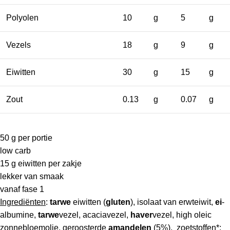
Polyolen
10
g
5
g
Vezels
18
g
9
g
Eiwitten
30
g
15
g
Zout
0.13
g
0.07
g
50 g per portie
low carb
15 g eiwitten per zakje
lekker van smaak
vanaf fase 1
Ingrediënten
:
tarwe
eiwitten (
gluten
), isolaat van erwteiwit,
ei
-
albumine,
tarwe
vezel, acaciavezel,
haver
vezel, high oleic
zonnebloemolie, geroosterde
amandelen
(5%), zoetstoffen*: