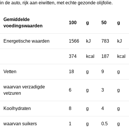
in de auto, rijk aan eiwitten, met echte gezonde olijfolie.
Gemiddelde
100
g
50
g
voedingswaarden
Energetische waarden
1566
kJ
783
kJ
374
kcal
187
kcal
Vetten
18
g
9
g
waarvan verzadigde
6
g
3
g
vetzuren
Koolhydraten
8
g
4
g
waarvan suikers
1
g
0.5
g