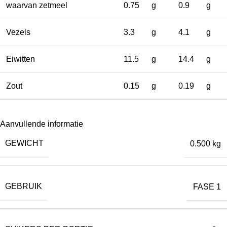
waarvan zetmeel
0.75
g
0.9
g
Vezels
3.3
g
4.1
g
Eiwitten
11.5
g
14.4
g
Zout
0.15
g
0.19
g
Aanvullende informatie
GEWICHT
0.500 kg
GEBRUIK
FASE 1