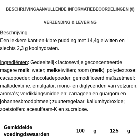
BESCHRIJVING
AANVULLENDE INFORMATIE
BEOORDELINGEN (0)
VERZENDING & LEVERING
Beschrijving
Een lekkere kant-en-klare pudding met 14,4g eiwitten en
slechts 2,3 g koolhydraten.
Ingrediënten
: Gedeeltelijk lactosevrije geconcentreerde
magere
melk
; water;
melk
eiwitten; room (
melk
); polydextrose;
cacaopoeder; chocoladepoeder; gemodificeerd maïszetmeel;
maltodextrine; emulgator: mono- en diglyceriden van vetzuren;
aroma’s; verdikkingsmiddelen: carrageen en guargom en
johannesbroodpitmeel; zuurteregelaar: kaliumhydroxide;
zoetstoffen: acesulfaam-K en sucralose.
Gemiddelde
100
g
125
g
voedingdswaarden