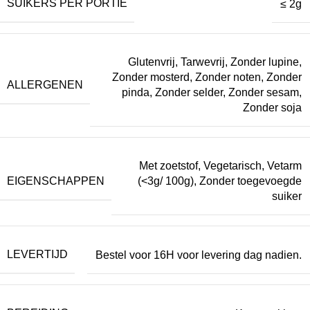
SUIKERS PER PORTIE
≤ 2g
Glutenvrij
,
Tarwevrij
,
Zonder lupine
,
Zonder mosterd
,
Zonder noten
,
Zonder
ALLERGENEN
pinda
,
Zonder selder
,
Zonder sesam
,
Zonder soja
Met zoetstof
,
Vegetarisch
,
Vetarm
EIGENSCHAPPEN
(<3g/ 100g)
,
Zonder toegevoegde
suiker
LEVERTIJD
Bestel voor 16H voor levering dag nadien.