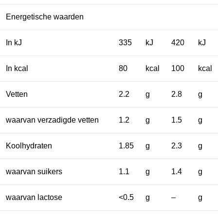
Energetische waarden
In kJ
335
kJ
420
kJ
In kcal
80
kcal
100
kcal
Vetten
2.2
g
2.8
g
waarvan verzadigde vetten
1.2
g
1.5
g
Koolhydraten
1.85
g
2.3
g
waarvan suikers
1.1
g
1.4
g
waarvan lactose
<0.5
g
–
g