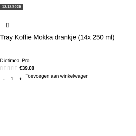
12/12/2026
Tray Koffie Mokka drankje (14x 250 ml)
Dietimeal Pro
€
39.00
Toevoegen aan winkelwagen
Pro10 Pharma en Kyalin, de grootste online aanbieder van
proteïnerijke dieetproducten in de Benelux. Wij leveren ook
B2B aan dietisten - sportcentra - afslankinstituten -
winkels.
Watermolestraat 17 9320 AALST België