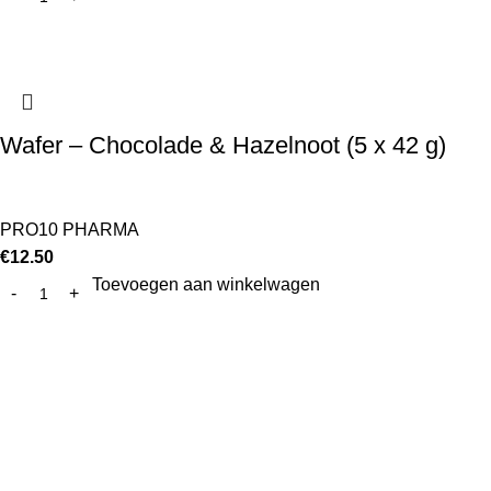
Wafer – Chocolade & Hazelnoot (5 x 42 g)
PRO10 PHARMA
€
12.50
Toevoegen aan winkelwagen
Pro10 Pharma en Kyalin, de grootste online aanbieder van
proteïnerijke dieetproducten in de Benelux. Wij leveren ook
B2B aan dietisten - sportcentra - afslankinstituten -
winkels.