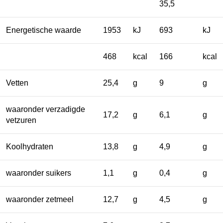
35,5
Energetische waarde
1953
kJ
693
kJ
468
kcal
166
kcal
Vetten
25,4
g
9
g
waaronder verzadigde
17,2
g
6,1
g
vetzuren
Koolhydraten
13,8
g
4,9
g
waaronder suikers
1,1
g
0,4
g
waaronder zetmeel
12,7
g
4,5
g