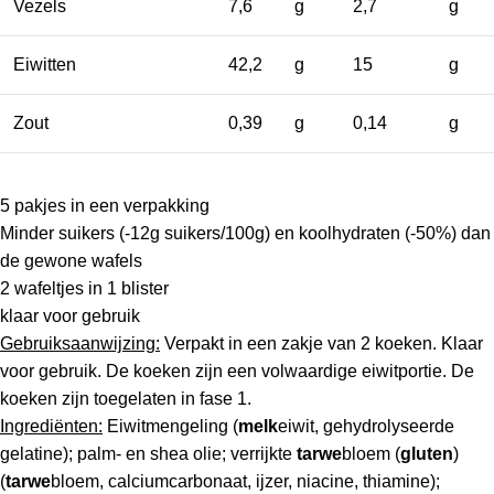
Vezels
7,6
g
2,7
g
Eiwitten
42,2
g
15
g
Zout
0,39
g
0,14
g
5 pakjes in een verpakking
Minder suikers (-12g suikers/100g) en koolhydraten (-50%) dan
de gewone wafels
2 wafeltjes in 1 blister
klaar voor gebruik
Gebruiksaanwijzing:
Verpakt in een zakje van 2 koeken. Klaar
voor gebruik. De koeken zijn een volwaardige eiwitportie. De
koeken zijn toegelaten in fase 1.
Ingrediënten:
Eiwitmengeling (
melk
eiwit, gehydrolyseerde
gelatine); palm- en shea olie; verrijkte
tarwe
bloem (
gluten
)
(
tarwe
bloem, calciumcarbonaat, ijzer, niacine, thiamine);