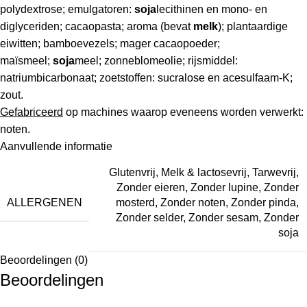
polydextrose; emulgatoren:
soja
lecithinen en mono- en
diglyceriden; cacaopasta; aroma (bevat
melk
); plantaardige
eiwitten; bamboevezels; mager cacaopoeder;
maïsmeel;
soja
meel; zonneblomeolie; rijsmiddel:
natriumbicarbonaat; zoetstoffen: sucralose en acesulfaam-K;
zout.
Gefabriceerd
op machines waarop eveneens worden verwerkt:
noten.
Aanvullende informatie
Glutenvrij
,
Melk & lactosevrij
,
Tarwevrij
,
Zonder eieren
,
Zonder lupine
,
Zonder
ALLERGENEN
mosterd
,
Zonder noten
,
Zonder pinda
,
Zonder selder
,
Zonder sesam
,
Zonder
soja
Beoordelingen (0)
Beoordelingen