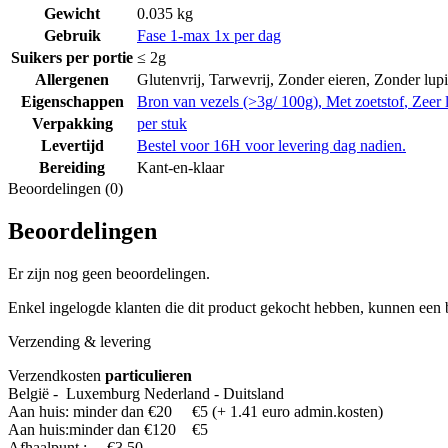
Gewicht
0.035 kg
Gebruik
Fase 1-max 1x per dag
Suikers per portie
≤ 2g
Allergenen
Glutenvrij
,
Tarwevrij
,
Zonder eieren
,
Zonder lup
Eigenschappen
Bron van vezels (>3g/ 100g)
,
Met zoetstof
,
Zeer 
Verpakking
per stuk
Levertijd
Bestel voor 16H voor levering dag nadien.
Bereiding
Kant-en-klaar
Beoordelingen (0)
Beoordelingen
Er zijn nog geen beoordelingen.
Enkel ingelogde klanten die dit product gekocht hebben, kunnen een 
Verzending & levering
Verzendkosten
particulieren
België - Luxemburg Nederland - Duitsland
Aan huis: minder dan €20 €5 (+ 1.41 euro admin.kosten)
Aan huis:minder dan €120 €5
Afhaalpunt : €3.50