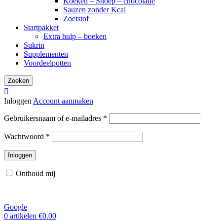
Koeken – Snoep – chocolade
Sauzen zonder Kcal
Zoetstof
Startpakket
Extra hulp – boeken
Sukrin
Supplementen
Voordeelpotten
Zoeken
Inloggen
Account aanmaken
Vereist
Gebruikersnaam of e-mailadres
*
Vereist
Wachtwoord
*
Inloggen
Onthoud mij
Google
0
artikelen
€
0.00