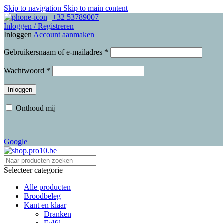
Skip to navigation
Skip to main content
+32 53789007
Inloggen / Registreren
Inloggen
Account aanmaken
Vereist
Gebruikersnaam of e-mailadres
*
Vereist
Wachtwoord
*
Inloggen
Onthoud mij
Google
Selecteer categorie
Alle producten
Broodbeleg
Kant en klaar
Dranken
Fulfil