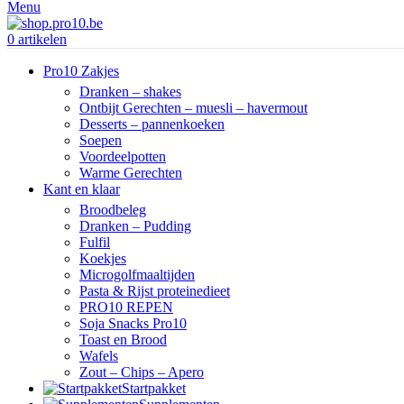
Menu
0
artikelen
Pro10 Zakjes
Dranken – shakes
Ontbijt Gerechten – muesli – havermout
Desserts – pannenkoeken
Soepen
Voordeelpotten
Warme Gerechten
Kant en klaar
Broodbeleg
Dranken – Pudding
Fulfil
Koekjes
Microgolfmaaltijden
Pasta & Rijst proteinedieet
PRO10 REPEN
Soja Snacks Pro10
Toast en Brood
Wafels
Zout – Chips – Apero
Startpakket