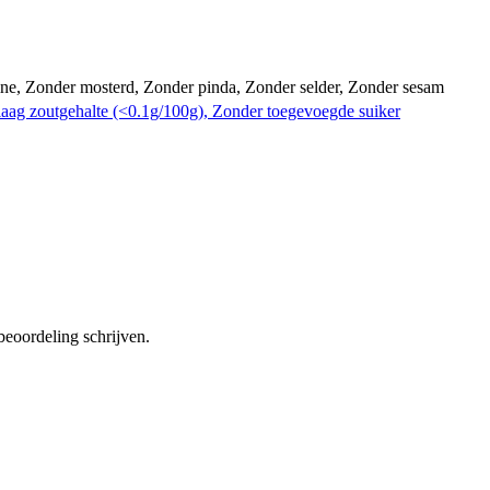
ine
,
Zonder mosterd
,
Zonder pinda
,
Zonder selder
,
Zonder sesam
laag zoutgehalte (<0.1g/100g)
,
Zonder toegevoegde suiker
beoordeling schrijven.