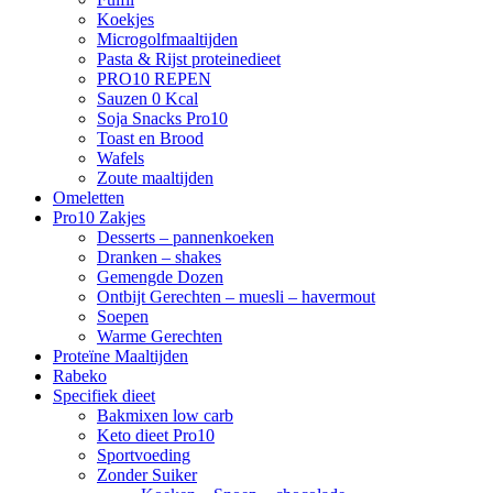
Koekjes
Microgolfmaaltijden
Pasta & Rijst proteinedieet
PRO10 REPEN
Sauzen 0 Kcal
Soja Snacks Pro10
Toast en Brood
Wafels
Zoute maaltijden
Omeletten
Pro10 Zakjes
Desserts – pannenkoeken
Dranken – shakes
Gemengde Dozen
Ontbijt Gerechten – muesli – havermout
Soepen
Warme Gerechten
Proteïne Maaltijden
Rabeko
Specifiek dieet
Bakmixen low carb
Keto dieet Pro10
Sportvoeding
Zonder Suiker