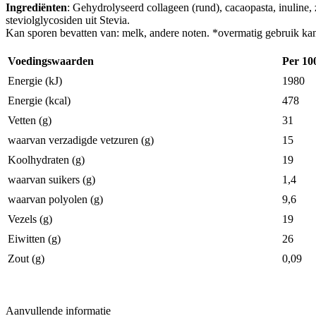
Ingrediënten
: Gehydrolyseerd collageen (rund), cacaopasta, inuline
steviolglycosiden uit Stevia.
Kan sporen bevatten van: melk, andere noten. *overmatig gebruik kan
Voedingswaarden
Per 10
Energie (kJ)
1980
Energie (kcal)
478
Vetten (g)
31
waarvan verzadigde vetzuren (g)
15
Koolhydraten (g)
19
waarvan suikers (g)
1,4
waarvan polyolen (g)
9,6
Vezels (g)
19
Eiwitten (g)
26
Zout (g)
0,09
Aanvullende informatie