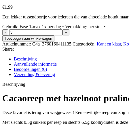
€
1.99
Een lekker tussendoortje voor iedereen die van chocolade houdt maa
Gebruik: Fase 1-max 1x per dag • Verpakking: per stuk •
Cacaoreep
met
Toevoegen aan winkelwagen
hazelnoot
Artikelnummer:
C4a_3760160411135
Categorieën:
Kant en klaar
,
Ko
praliné
Share:
vulling
aantal
Beschrijving
Aanvullende informatie
Beoordelingen (0)
Verzending & levering
Beschrijving
Cacaoreep met hazelnoot praliné
Deze favoriet is terug van weggeweest! Een eiwitrijke reep van 35g m
Met slechts 0.5g suikers per reep en slechts 6.5g koolhydraten is deze