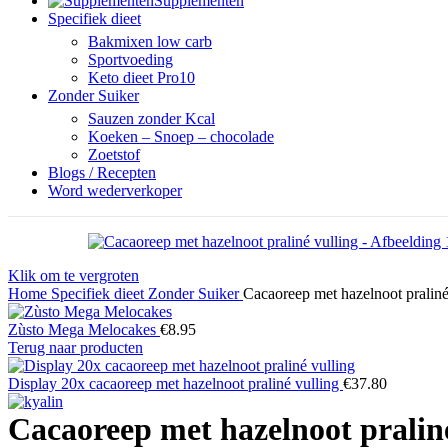
Supplementen
Specifiek dieet
Bakmixen low carb
Sportvoeding
Keto dieet Pro10
Zonder Suiker
Sauzen zonder Kcal
Koeken – Snoep – chocolade
Zoetstof
Blogs / Recepten
Word wederverkoper
Klik om te vergroten
Home
Specifiek dieet
Zonder Suiker
Cacaoreep met hazelnoot praliné
Zùsto Mega Melocakes
€
8.95
Terug naar producten
Display 20x cacaoreep met hazelnoot praliné vulling
€
37.80
Cacaoreep met hazelnoot praliné