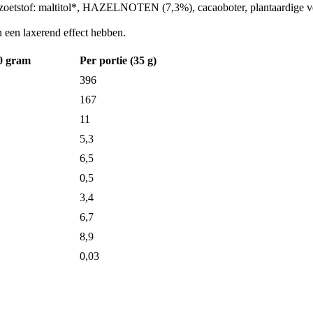
, zoetstof: maltitol*, HAZELNOTEN (7,3%), cacaoboter, plantaardige vet
 een laxerend effect hebben.
0 gram
Per portie (35 g)
396
167
11
5,3
6,5
0,5
3,4
6,7
8,9
0,03