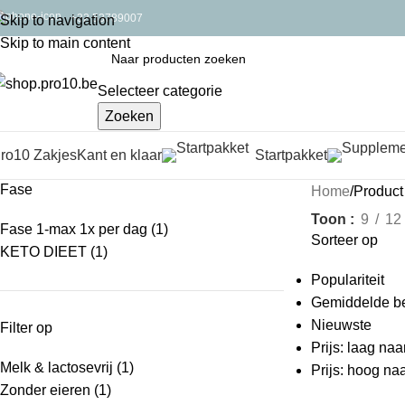
+32 53789007
Skip to navigation
Skip to main content
Selecteer categorie
Zoeken
ro10 Zakjes
Kant en klaar
Startpakket
Fase
Home
Product
Toon
9
12
Fase 1-max 1x per dag
(1)
Sorteer op
KETO DIEET
(1)
Populariteit
Gemiddelde be
Nieuwste
Filter op
Prijs: laag na
Melk & lactosevrij
(1)
Prijs: hoog na
Zonder eieren
(1)