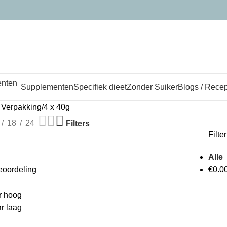
Supplementen
Specifiek dieet
Zonder Suiker
Blogs / Rece
 Verpakking
4 x 40g
18
24
Filters
Filter
Alle
oordeling
€
0.0
ar hoog
ar laag