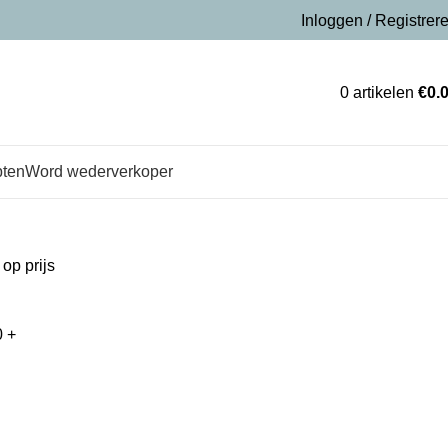
Inloggen / Registrer
0
artikelen
€
0.
pten
Word wederverkoper
 op prijs
0
+